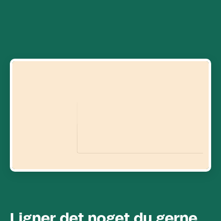
Vi holder til her
Twentyninetimes Aps
Aarhus (HQ)
Marselis Boulevard 177, 1, 8000 Aarhus C
København
Tietgensgade 64, st. tv, 1704 København
61 10 29 10
hej@29x.studio
CVR 41803096
Genveje
Ligner det noget du gerne