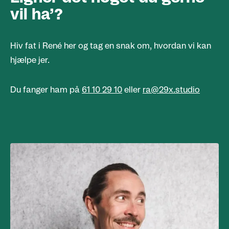
Om 29xStudio
vil ha’?
Bureausamarbejde
Kontakt os
Hiv fat i René her og tag en snak om, hvordan vi kan
Cases
hjælpe jer.
Jobs
Fanboi
Du fanger ham på
61 10 29 10
eller
ra@29x.studio
Display og Merchandise prisliste