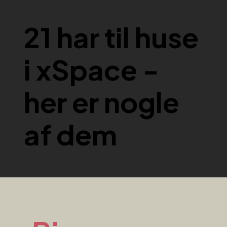
21 har til huse
i xSpace -
her er nogle
af dem