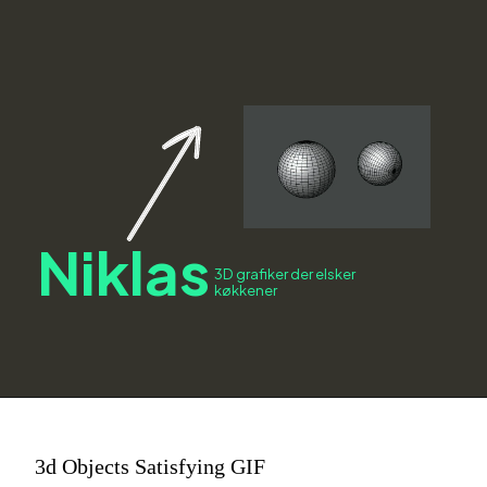
Niklas
3D grafiker der elsker
køkkener
3d Objects Satisfying GIF