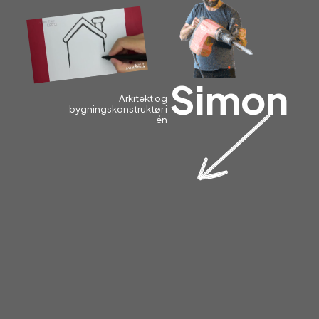
Simon
Arkitekt og
bygningskonstruktør i
én